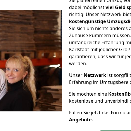
Sie planen einen Umzug vo
dabei möglichst
viel Geld 
richtig! Unser Netzwerk bi
kostengünstige Umzugsdi
Sie sich um nichts anderes 
Zuhause kümmern müssen. W
umfangreiche Erfahrung m
Karlstadt mit jeglicher Gr
garantieren, dass wir für j
werden.
Unser
Netzwerk
ist sorgfäl
Erfahrung im Umzugsberei
Sie möchten eine
Kostenüb
kostenlose und unverbindli
Füllen Sie jetzt das Formula
Angebote.