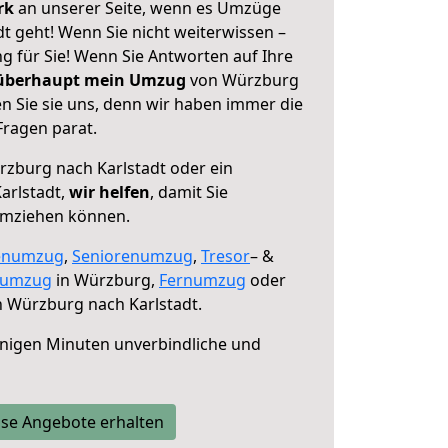
erk
an unserer Seite, wenn es Umzüge
t geht! Wenn Sie nicht weiterwissen –
ng für Sie! Wenn Sie Antworten auf Ihre
 überhaupt mein Umzug
von Würzburg
n Sie sie uns, denn wir haben immer die
Fragen parat.
zburg nach Karlstadt oder ein
arlstadt,
wir helfen
, damit Sie
umziehen können.
enumzug
,
Seniorenumzug
,
Tresor
– &
numzug
in Würzburg,
Fernumzug
oder
 Würzburg nach Karlstadt.
nigen Minuten unverbindliche und
se Angebote erhalten