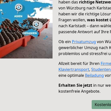
haben das
richtige Netzw
von Würzburg nach Karlstad
haben wir die richtige Lösu
Fragen wollen,
was kostet
nach Karlstadt – dann wähle
passende Antwort auf Ihre 
Ob ein
Privatumzug
von Wür
gewerblicher Umzug nach K
problemlos und stressfrei 
Allzeit bereit für Ihren
Firm
Klaviertransport
,
Studente
eine optimale
Beiladung
von
Erhalten Sie jetzt
in nur we
kostenfreie Angebote.
Kostenlo