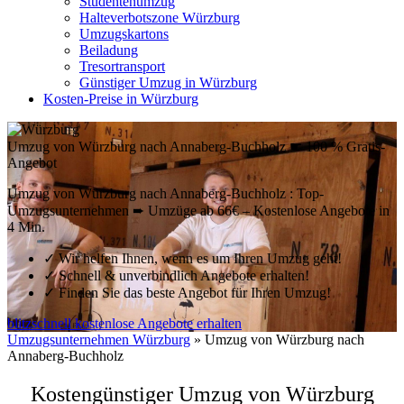
Studentenumzug
Halteverbotszone Würzburg
Umzugskartons
Beiladung
Tresortransport
Günstiger Umzug in Würzburg
Kosten-Preise in Würzburg
Umzug von Würzburg nach Annaberg-Buchholz ☛ 100 % Gratis-
Angebot
Umzug von Würzburg nach Annaberg-Buchholz : Top-
Umzugsunternehmen ➨ Umzüge ab 66€ – Kostenlose Angebote in
4 Min.
✓
Wir helfen Ihnen, wenn es um Ihren Umzug geht!
✓
Schnell & unverbindlich Angebote erhalten!
✓
Finden Sie das beste Angebot für Ihren Umzug!
blitzschnell kostenlose Angebote erhalten
Umzugsunternehmen Würzburg
»
Umzug von Würzburg nach
Annaberg-Buchholz
Kostengünstiger Umzug von Würzburg