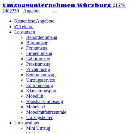
Umzugsunternehmen Würzburg
01579-
2482359
Angebot
Kostenlose Angebote
✆ Telefon
Leistungen
Behördenumzug
Büroumzug
Fernumzug
Firmenumzug
Laborumzug
Praxisumzug
Privatumzug
Seniorenumzug
Umzugsservice
Entrümpelung
Klaviertransport
Möbellift
Haushaltsauflösung
Möbeltaxi
Möbelmitfahrzentrale
Umzugshelfer
Umzugstipps
Mini Umzug