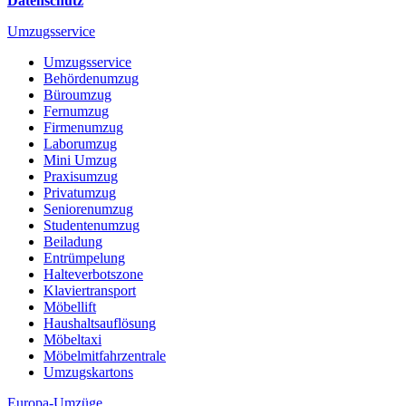
Datenschutz
Umzugsservice
Umzugsservice
Behördenumzug
Büroumzug
Fernumzug
Firmenumzug
Laborumzug
Mini Umzug
Praxisumzug
Privatumzug
Seniorenumzug
Studentenumzug
Beiladung
Entrümpelung
Halteverbotszone
Klaviertransport
Möbellift
Haushaltsauflösung
Möbeltaxi
Möbelmitfahrzentrale
Umzugskartons
Europa-Umzüge