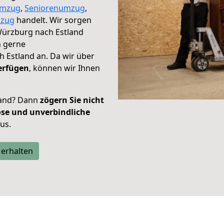
umzug
,
Seniorenumzug
,
zug
handelt. Wir sorgen
 Würzburg nach Estland
h gerne
 Estland an. Da wir über
erfügen
, können wir Ihnen
land? Dann
zögern Sie nicht
ose und unverbindliche
aus.
 erhalten