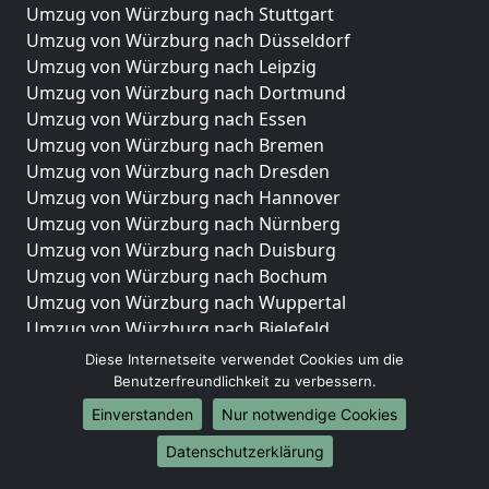
Umzug von Würzburg nach Stuttgart
Umzug von Würzburg nach Düsseldorf
Umzug von Würzburg nach Leipzig
Umzug von Würzburg nach Dortmund
Umzug von Würzburg nach Essen
Umzug von Würzburg nach Bremen
Umzug von Würzburg nach Dresden
Umzug von Würzburg nach Hannover
Umzug von Würzburg nach Nürnberg
Umzug von Würzburg nach Duisburg
Umzug von Würzburg nach Bochum
Umzug von Würzburg nach Wuppertal
Umzug von Würzburg nach Bielefeld
Umzug von Würzburg nach Bonn
Diese Internetseite verwendet Cookies um die
Umzug von Würzburg nach Münster
Benutzerfreundlichkeit zu verbessern.
Einverstanden
Nur notwendige Cookies
Internationale-Umzüge
Datenschutzerklärung
Umzug von Würzburg nach Brasilien
Umzug von Würzburg nach Brunei Darussalam