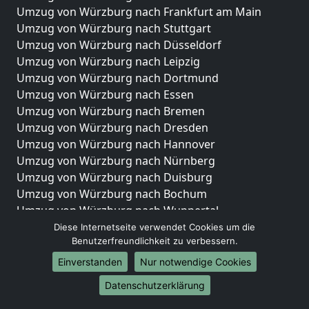
Umzug von Würzburg nach Frankfurt am Main
Umzug von Würzburg nach Stuttgart
Umzug von Würzburg nach Düsseldorf
Umzug von Würzburg nach Leipzig
Umzug von Würzburg nach Dortmund
Umzug von Würzburg nach Essen
Umzug von Würzburg nach Bremen
Umzug von Würzburg nach Dresden
Umzug von Würzburg nach Hannover
Umzug von Würzburg nach Nürnberg
Umzug von Würzburg nach Duisburg
Umzug von Würzburg nach Bochum
Umzug von Würzburg nach Wuppertal
Umzug von Würzburg nach Bielefeld
Diese Internetseite verwendet Cookies um die
Benutzerfreundlichkeit zu verbessern.
Umzug von Würzburg nach Bonn
Umzug von Würzburg nach Münster
Einverstanden
Nur notwendige Cookies
Internationale-Umzüge
Datenschutzerklärung