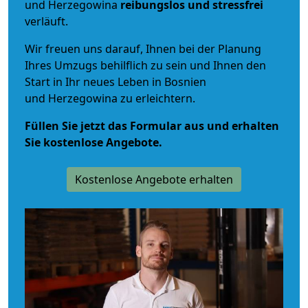
und Herzegowina
reibungslos und stressfrei
verläuft.
Wir freuen uns darauf, Ihnen bei der Planung
Ihres Umzugs behilflich zu sein und Ihnen den
Start in Ihr neues Leben in Bosnien
und Herzegowina zu erleichtern.
Füllen Sie jetzt das Formular aus und erhalten
Sie kostenlose Angebote.
Kostenlose Angebote erhalten