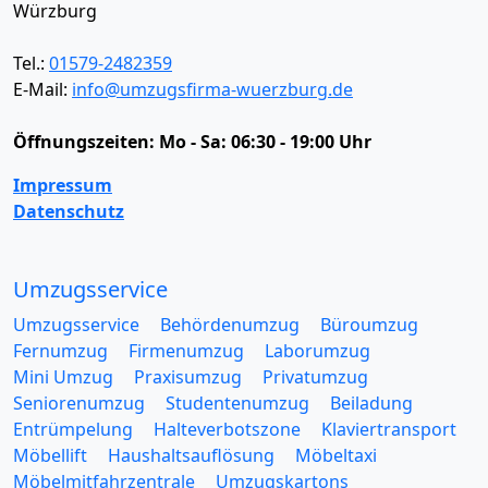
Würzburg
Tel.:
01579-2482359
E-Mail:
info@umzugsfirma-wuerzburg.de
Öffnungszeiten:
Mo - Sa: 06:30 - 19:00 Uhr
Impressum
Datenschutz
Umzugsservice
Umzugsservice
Behördenumzug
Büroumzug
Fernumzug
Firmenumzug
Laborumzug
Mini Umzug
Praxisumzug
Privatumzug
Seniorenumzug
Studentenumzug
Beiladung
Entrümpelung
Halteverbotszone
Klaviertransport
Möbellift
Haushaltsauflösung
Möbeltaxi
Möbelmitfahrzentrale
Umzugskartons