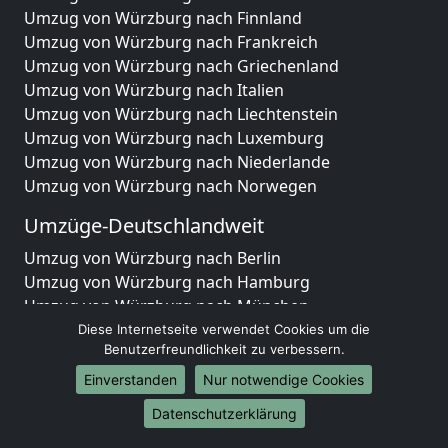
Umzug von Würzburg nach Finnland
Umzug von Würzburg nach Frankreich
Umzug von Würzburg nach Griechenland
Umzug von Würzburg nach Italien
Umzug von Würzburg nach Liechtenstein
Umzug von Würzburg nach Luxemburg
Umzug von Würzburg nach Niederlande
Umzug von Würzburg nach Norwegen
Umzüge-Deutschlandweit
Umzug von Würzburg nach Berlin
Umzug von Würzburg nach Hamburg
Umzug von Würzburg nach München
Umzug von Würzburg nach Köln
Diese Internetseite verwendet Cookies um die
Benutzerfreundlichkeit zu verbessern.
Umzug von Würzburg nach Frankfurt am Main
Umzug von Würzburg nach Stuttgart
Einverstanden
Nur notwendige Cookies
Umzug von Würzburg nach Düsseldorf
Datenschutzerklärung
Umzug von Würzburg nach Leipzig