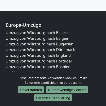
Europa-Umzüge
Umzug von Würzburg nach Belarus
Umzug von Würzburg nach Belgien
Umzug von Würzburg nach Bulgarien
Umzug von Würzburg nach Dänemark
Umzug von Würzburg nach England
Umzug von Würzburg nach Portugal
Umzug von Würzburg nach Bosnien
und Herzegowina
Umzug von Würzburg nach Irland
Diese Internetseite verwendet Cookies um die
Benutzerfreundlichkeit zu verbessern.
Umzug von Würzburg nach Lettland
Umzug von Würzburg nach Zypern
Einverstanden
Nur notwendige Cookies
Umzug von Würzburg nach Kroatien
Datenschutzerklärung
Umzug von Würzburg nach Estland