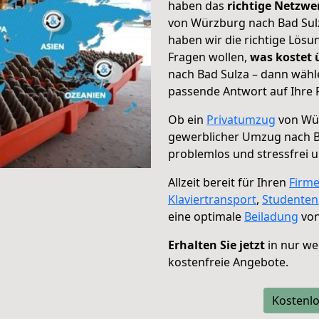
haben das
richtige Netzw
von Würzburg nach Bad Sulz
haben wir die richtige Lösu
Fragen wollen,
was kostet
nach Bad Sulza – dann wähl
passende Antwort auf Ihre 
Ob ein
Privatumzug
von Wür
gewerblicher Umzug nach B
problemlos und stressfrei 
Allzeit bereit für Ihren
Firm
Klaviertransport
,
Studente
eine optimale
Beiladung
von
Erhalten Sie jetzt
in nur we
kostenfreie Angebote.
Kostenlo