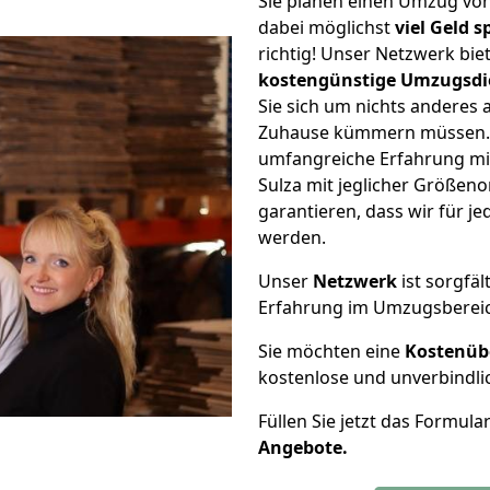
Sie planen einen Umzug vo
dabei möglichst
viel Geld 
richtig! Unser Netzwerk bi
kostengünstige Umzugsdi
Sie sich um nichts anderes 
Zuhause kümmern müssen. W
umfangreiche Erfahrung m
Sulza mit jeglicher Größe
garantieren, dass wir für j
werden.
Unser
Netzwerk
ist sorgfäl
Erfahrung im Umzugsberei
Sie möchten eine
Kostenüb
kostenlose und unverbindli
Füllen Sie jetzt das Formula
Angebote.