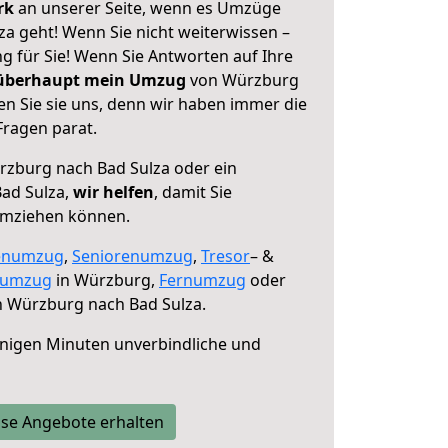
erk
an unserer Seite, wenn es Umzüge
a geht! Wenn Sie nicht weiterwissen –
ng für Sie! Wenn Sie Antworten auf Ihre
 überhaupt mein Umzug
von Würzburg
en Sie sie uns, denn wir haben immer die
Fragen parat.
zburg nach Bad Sulza oder ein
ad Sulza,
wir helfen
, damit Sie
umziehen können.
enumzug
,
Seniorenumzug
,
Tresor
– &
numzug
in Würzburg,
Fernumzug
oder
 Würzburg nach Bad Sulza.
nigen Minuten unverbindliche und
se Angebote erhalten