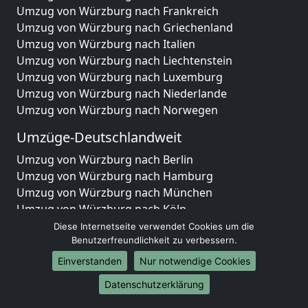
Umzug von Würzburg nach Frankreich
Umzug von Würzburg nach Griechenland
Umzug von Würzburg nach Italien
Umzug von Würzburg nach Liechtenstein
Umzug von Würzburg nach Luxemburg
Umzug von Würzburg nach Niederlande
Umzug von Würzburg nach Norwegen
Umzüge-Deutschlandweit
Umzug von Würzburg nach Berlin
Umzug von Würzburg nach Hamburg
Umzug von Würzburg nach München
Umzug von Würzburg nach Köln
Umzug von Würzburg nach Frankfurt am Main
Diese Internetseite verwendet Cookies um die
Umzug von Würzburg nach Stuttgart
Benutzerfreundlichkeit zu verbessern.
Umzug von Würzburg nach Düsseldorf
Einverstanden
Nur notwendige Cookies
Umzug von Würzburg nach Leipzig
Datenschutzerklärung
Umzug von Würzburg nach Dortmund
Umzug von Würzburg nach Essen