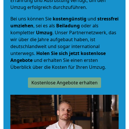
Erfahrung und Ausrüstung verfügt, um den
Umzug erfolgreich durchzuführen.
Bei uns können Sie
kostengünstig
und
stressfrei
umziehen
, sei es als
Beiladung
oder als
kompletter
Umzug
. Unser Partnernetzwerk, das
wir über die Jahre aufgebaut haben, ist
deutschlandweit und sogar international
unterwegs.
Holen Sie sich jetzt kostenlose
Angebote
und erhalten Sie einen ersten
Überblick über die Kosten für Ihren Umzug.
Kostenlose Angebote erhalten