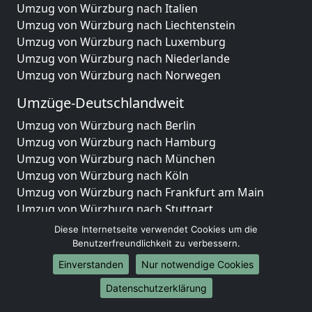
Umzug von Würzburg nach Italien
Umzug von Würzburg nach Liechtenstein
Umzug von Würzburg nach Luxemburg
Umzug von Würzburg nach Niederlande
Umzug von Würzburg nach Norwegen
Umzüge-Deutschlandweit
Umzug von Würzburg nach Berlin
Umzug von Würzburg nach Hamburg
Umzug von Würzburg nach München
Umzug von Würzburg nach Köln
Umzug von Würzburg nach Frankfurt am Main
Umzug von Würzburg nach Stuttgart
Umzug von Würzburg nach Düsseldorf
Diese Internetseite verwendet Cookies um die
Umzug von Würzburg nach Leipzig
Benutzerfreundlichkeit zu verbessern.
Umzug von Würzburg nach Dortmund
Einverstanden
Nur notwendige Cookies
Umzug von Würzburg nach Essen
Datenschutzerklärung
Umzug von Würzburg nach Bremen
Umzug von Würzburg nach Dresden