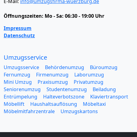
E-Mail:
info@umzugsfirma-wuerzburg.de
Öffnungszeiten:
Mo - Sa: 06:30 - 19:00 Uhr
Impressum
Datenschutz
Umzugsservice
Umzugsservice
Behördenumzug
Büroumzug
Fernumzug
Firmenumzug
Laborumzug
Mini Umzug
Praxisumzug
Privatumzug
Seniorenumzug
Studentenumzug
Beiladung
Entrümpelung
Halteverbotszone
Klaviertransport
Möbellift
Haushaltsauflösung
Möbeltaxi
Möbelmitfahrzentrale
Umzugskartons