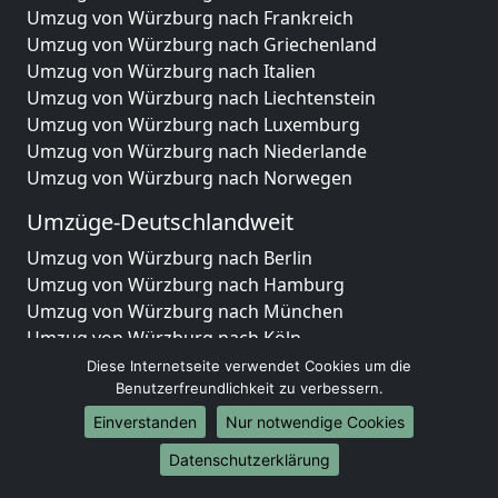
Umzug von Würzburg nach Frankreich
Umzug von Würzburg nach Griechenland
Umzug von Würzburg nach Italien
Umzug von Würzburg nach Liechtenstein
Umzug von Würzburg nach Luxemburg
Umzug von Würzburg nach Niederlande
Umzug von Würzburg nach Norwegen
Umzüge-Deutschlandweit
Umzug von Würzburg nach Berlin
Umzug von Würzburg nach Hamburg
Umzug von Würzburg nach München
Umzug von Würzburg nach Köln
Umzug von Würzburg nach Frankfurt am Main
Diese Internetseite verwendet Cookies um die
Umzug von Würzburg nach Stuttgart
Benutzerfreundlichkeit zu verbessern.
Umzug von Würzburg nach Düsseldorf
Einverstanden
Nur notwendige Cookies
Umzug von Würzburg nach Leipzig
Datenschutzerklärung
Umzug von Würzburg nach Dortmund
Umzug von Würzburg nach Essen