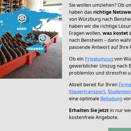
Sie wollen umziehen? Ob um
haben das
richtige Netzw
von Würzburg nach Bensheim
haben wir die richtige Lösu
Fragen wollen,
was kostet
nach Bensheim – dann wähle
passende Antwort auf Ihre 
Ob ein
Privatumzug
von Wür
gewerblicher Umzug nach 
problemlos und stressfrei 
Allzeit bereit für Ihren
Firm
Klaviertransport
,
Studente
eine optimale
Beiladung
von
Erhalten Sie jetzt
in nur we
kostenfreie Angebote.