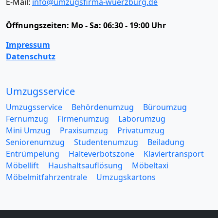
E-Mail:
info@umzugsfirma-wuerzburg.de
Öffnungszeiten:
Mo - Sa: 06:30 - 19:00 Uhr
Impressum
Datenschutz
Umzugsservice
Umzugsservice
Behördenumzug
Büroumzug
Fernumzug
Firmenumzug
Laborumzug
Mini Umzug
Praxisumzug
Privatumzug
Seniorenumzug
Studentenumzug
Beiladung
Entrümpelung
Halteverbotszone
Klaviertransport
Möbellift
Haushaltsauflösung
Möbeltaxi
Möbelmitfahrzentrale
Umzugskartons