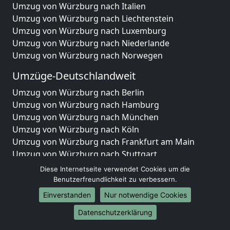
Umzug von Würzburg nach Italien
Umzug von Würzburg nach Liechtenstein
Umzug von Würzburg nach Luxemburg
Umzug von Würzburg nach Niederlande
Umzug von Würzburg nach Norwegen
Umzüge-Deutschlandweit
Umzug von Würzburg nach Berlin
Umzug von Würzburg nach Hamburg
Umzug von Würzburg nach München
Umzug von Würzburg nach Köln
Umzug von Würzburg nach Frankfurt am Main
Umzug von Würzburg nach Stuttgart
Umzug von Würzburg nach Düsseldorf
Diese Internetseite verwendet Cookies um die
Umzug von Würzburg nach Leipzig
Benutzerfreundlichkeit zu verbessern.
Umzug von Würzburg nach Dortmund
Einverstanden
Nur notwendige Cookies
Umzug von Würzburg nach Essen
Datenschutzerklärung
Umzug von Würzburg nach Bremen
Umzug von Würzburg nach Dresden