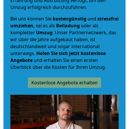
Erfahrung und Ausrüstung verfügt, um den
Umzug erfolgreich durchzuführen.
Bei uns können Sie
kostengünstig
und
stressfrei
umziehen
, sei es als
Beiladung
oder als
kompletter
Umzug
. Unser Partnernetzwerk, das
wir über die Jahre aufgebaut haben, ist
deutschlandweit und sogar international
unterwegs.
Holen Sie sich jetzt kostenlose
Angebote
und erhalten Sie einen ersten
Überblick über die Kosten für Ihren Umzug.
Kostenlose Angebote erhalten