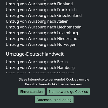
Umzug von Würzburg nach Finnland
Umzug von Würzburg nach Frankreich
Umzug von Würzburg nach Griechenland
Umzug von Würzburg nach Italien
Umzug von Würzburg nach Liechtenstein
Umzug von Würzburg nach Luxemburg
Umzug von Würzburg nach Niederlande
Umzug von Würzburg nach Norwegen
Umzüge-Deutschlandweit
Umzug von Würzburg nach Berlin
Umzug von Würzburg nach Hamburg
Umzug von Würzburg nach München
Umzug von Würzburg nach Köln
Diese Internetseite verwendet Cookies um die
Umzug von Würzburg nach Frankfurt am Main
Benutzerfreundlichkeit zu verbessern.
Umzug von Würzburg nach Stuttgart
Einverstanden
Nur notwendige Cookies
Umzug von Würzburg nach Düsseldorf
Datenschutzerklärung
Umzug von Würzburg nach Leipzig
Umzug von Würzburg nach Dortmund