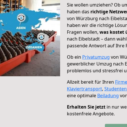
Sie wollen umziehen? Ob um
haben das
richtige Netzw
von Würzburg nach Eibelsta
haben wir die richtige Lösu
Fragen wollen,
was kostet
nach Eibelstadt – dann wähl
passende Antwort auf Ihre 
Ob ein
Privatumzug
von Wür
gewerblicher Umzug nach E
problemlos und stressfrei 
Allzeit bereit für Ihren
Firm
Klaviertransport
,
Studente
eine optimale
Beiladung
von
Erhalten Sie jetzt
in nur we
kostenfreie Angebote.