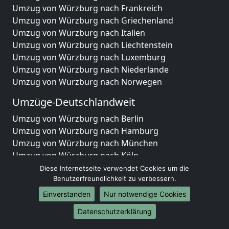
Umzug von Würzburg nach Frankreich
Umzug von Würzburg nach Griechenland
Umzug von Würzburg nach Italien
Umzug von Würzburg nach Liechtenstein
Umzug von Würzburg nach Luxemburg
Umzug von Würzburg nach Niederlande
Umzug von Würzburg nach Norwegen
Umzüge-Deutschlandweit
Umzug von Würzburg nach Berlin
Umzug von Würzburg nach Hamburg
Umzug von Würzburg nach München
Umzug von Würzburg nach Köln
Umzug von Würzburg nach Frankfurt am Main
Diese Internetseite verwendet Cookies um die
Umzug von Würzburg nach Stuttgart
Benutzerfreundlichkeit zu verbessern.
Umzug von Würzburg nach Düsseldorf
Einverstanden
Nur notwendige Cookies
Umzug von Würzburg nach Leipzig
Datenschutzerklärung
Umzug von Würzburg nach Dortmund
Umzug von Würzburg nach Essen