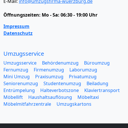
E-Mail:
info@umzugsfirma-wuerzburg.de
Öffnungszeiten:
Mo - Sa: 06:30 - 19:00 Uhr
Impressum
Datenschutz
Umzugsservice
Umzugsservice
Behördenumzug
Büroumzug
Fernumzug
Firmenumzug
Laborumzug
Mini Umzug
Praxisumzug
Privatumzug
Seniorenumzug
Studentenumzug
Beiladung
Entrümpelung
Halteverbotszone
Klaviertransport
Möbellift
Haushaltsauflösung
Möbeltaxi
Möbelmitfahrzentrale
Umzugskartons