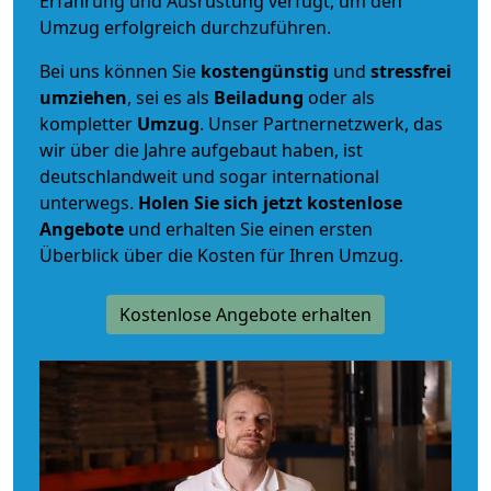
Erfahrung und Ausrüstung verfügt, um den
Umzug erfolgreich durchzuführen.
Bei uns können Sie
kostengünstig
und
stressfrei
umziehen
, sei es als
Beiladung
oder als
kompletter
Umzug
. Unser Partnernetzwerk, das
wir über die Jahre aufgebaut haben, ist
deutschlandweit und sogar international
unterwegs.
Holen Sie sich jetzt kostenlose
Angebote
und erhalten Sie einen ersten
Überblick über die Kosten für Ihren Umzug.
Kostenlose Angebote erhalten