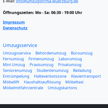
E-Mail:
info@umzugsfirma-wuerzburg.de
Öffnungszeiten:
Mo - Sa: 06:30 - 19:00 Uhr
Impressum
Datenschutz
Umzugsservice
Umzugsservice
Behördenumzug
Büroumzug
Fernumzug
Firmenumzug
Laborumzug
Mini Umzug
Praxisumzug
Privatumzug
Seniorenumzug
Studentenumzug
Beiladung
Entrümpelung
Halteverbotszone
Klaviertransport
Möbellift
Haushaltsauflösung
Möbeltaxi
Möbelmitfahrzentrale
Umzugskartons