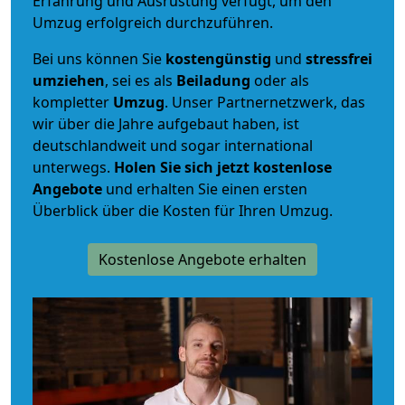
Erfahrung und Ausrüstung verfügt, um den
Umzug erfolgreich durchzuführen.
Bei uns können Sie
kostengünstig
und
stressfrei
umziehen
, sei es als
Beiladung
oder als
kompletter
Umzug
. Unser Partnernetzwerk, das
wir über die Jahre aufgebaut haben, ist
deutschlandweit und sogar international
unterwegs.
Holen Sie sich jetzt kostenlose
Angebote
und erhalten Sie einen ersten
Überblick über die Kosten für Ihren Umzug.
Kostenlose Angebote erhalten