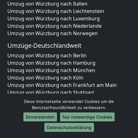
Umzug von Würzburg nach Italien
Umzug von Würzburg nach Liechtenstein
Umzug von Würzburg nach Luxemburg
Umzug von Würzburg nach Niederlande
Umzug von Würzburg nach Norwegen
Umzüge-Deutschlandweit
Umzug von Würzburg nach Berlin
Umzug von Würzburg nach Hamburg
Umzug von Würzburg nach München
Umzug von Würzburg nach Köln
Umzug von Würzburg nach Frankfurt am Main
Umzug von Würzburg nach Stuttgart
Umzug von Würzburg nach Düsseldorf
Diese Internetseite verwendet Cookies um die
Umzug von Würzburg nach Leipzig
Benutzerfreundlichkeit zu verbessern.
Umzug von Würzburg nach Dortmund
Einverstanden
Nur notwendige Cookies
Umzug von Würzburg nach Essen
Datenschutzerklärung
Umzug von Würzburg nach Bremen
Umzug von Würzburg nach Dresden