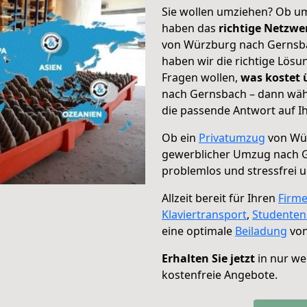
Sie wollen umziehen? Ob um
haben das
richtige Netzw
von Würzburg nach Gernsbac
haben wir die richtige Lösu
Fragen wollen,
was kostet
nach Gernsbach – dann wähl
die passende Antwort auf Ih
Ob ein
Privatumzug
von Wür
gewerblicher Umzug nach 
problemlos und stressfrei 
Allzeit bereit für Ihren
Firm
Klaviertransport
,
Studente
eine optimale
Beiladung
von
Erhalten Sie jetzt
in nur we
kostenfreie Angebote.