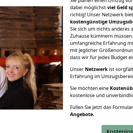
Sie planen einen Umzug vo
dabei möglichst
viel Geld 
richtig! Unser Netzwerk bi
kostengünstige Umzugsdi
Sie sich um nichts anderes 
Zuhause kümmern müssen. W
umfangreiche Erfahrung m
mit jeglicher Größenordnun
dass wir für jedes Budget 
Unser
Netzwerk
ist sorgfäl
Erfahrung im Umzugsberei
Sie möchten eine
Kostenüb
kostenlose und unverbindli
Füllen Sie jetzt das Formula
Angebote.
Kostenlos