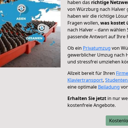
haben das
richtige Netzw
von Würzburg nach Halver g
haben wir die richtige Lösu
Fragen wollen,
was kostet
nach Halver – dann wählen 
passende Antwort auf Ihre 
Ob ein
Privatumzug
von Wür
gewerblicher Umzug nach H
und stressfrei umziehen kö
Allzeit bereit für Ihren
Firm
Klaviertransport
,
Studente
eine optimale
Beiladung
von
Erhalten Sie jetzt
in nur we
kostenfreie Angebote.
Kostenlo