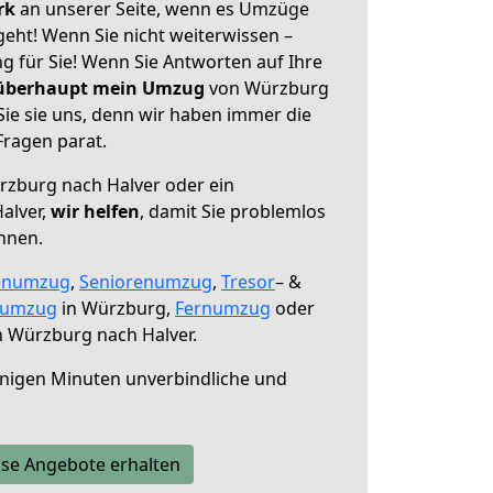
erk
an unserer Seite, wenn es Umzüge
eht! Wenn Sie nicht weiterwissen –
ng für Sie! Wenn Sie Antworten auf Ihre
 überhaupt mein Umzug
von Würzburg
Sie sie uns, denn wir haben immer die
Fragen parat.
zburg nach Halver oder ein
alver,
wir helfen
, damit Sie problemlos
nnen.
enumzug
,
Seniorenumzug
,
Tresor
– &
numzug
in Würzburg,
Fernumzug
oder
 Würzburg nach Halver.
nigen Minuten unverbindliche und
se Angebote erhalten