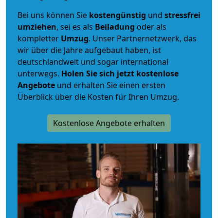
Bei uns können Sie
kostengünstig
und
stressfrei
umziehen
, sei es als
Beiladung
oder als
kompletter
Umzug
. Unser Partnernetzwerk, das
wir über die Jahre aufgebaut haben, ist
deutschlandweit und sogar international
unterwegs.
Holen Sie sich jetzt kostenlose
Angebote
und erhalten Sie einen ersten
Überblick über die Kosten für Ihren Umzug.
Kostenlose Angebote erhalten