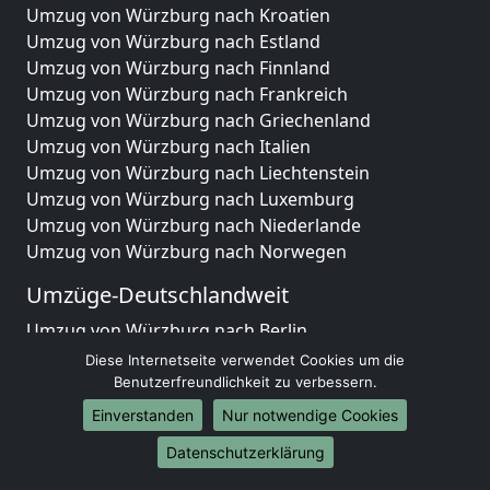
Umzug von Würzburg nach Kroatien
Umzug von Würzburg nach Estland
Umzug von Würzburg nach Finnland
Umzug von Würzburg nach Frankreich
Umzug von Würzburg nach Griechenland
Umzug von Würzburg nach Italien
Umzug von Würzburg nach Liechtenstein
Umzug von Würzburg nach Luxemburg
Umzug von Würzburg nach Niederlande
Umzug von Würzburg nach Norwegen
Umzüge-Deutschlandweit
Umzug von Würzburg nach Berlin
Umzug von Würzburg nach Hamburg
Diese Internetseite verwendet Cookies um die
Umzug von Würzburg nach München
Benutzerfreundlichkeit zu verbessern.
Umzug von Würzburg nach Köln
Einverstanden
Nur notwendige Cookies
Umzug von Würzburg nach Frankfurt am Main
Datenschutzerklärung
Umzug von Würzburg nach Stuttgart
Umzug von Würzburg nach Düsseldorf