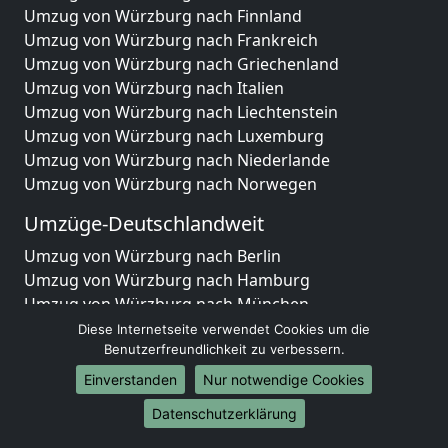
Umzug von Würzburg nach Finnland
Umzug von Würzburg nach Frankreich
Umzug von Würzburg nach Griechenland
Umzug von Würzburg nach Italien
Umzug von Würzburg nach Liechtenstein
Umzug von Würzburg nach Luxemburg
Umzug von Würzburg nach Niederlande
Umzug von Würzburg nach Norwegen
Umzüge-Deutschlandweit
Umzug von Würzburg nach Berlin
Umzug von Würzburg nach Hamburg
Umzug von Würzburg nach München
Umzug von Würzburg nach Köln
Diese Internetseite verwendet Cookies um die
Umzug von Würzburg nach Frankfurt am Main
Benutzerfreundlichkeit zu verbessern.
Umzug von Würzburg nach Stuttgart
Einverstanden
Nur notwendige Cookies
Umzug von Würzburg nach Düsseldorf
Datenschutzerklärung
Umzug von Würzburg nach Leipzig
Umzug von Würzburg nach Dortmund