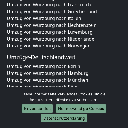
Umzug von Würzburg nach Frankreich
Umzug von Würzburg nach Griechenland
Umzug von Würzburg nach Italien
Umzug von Würzburg nach Liechtenstein
Umzug von Würzburg nach Luxemburg
Umzug von Würzburg nach Niederlande
Umzug von Würzburg nach Norwegen
Umzüge-Deutschlandweit
Umzug von Würzburg nach Berlin
Umzug von Würzburg nach Hamburg
Umzug von Würzburg nach München
Umzug von Würzburg nach Köln
Umzug von Würzburg nach Frankfurt am Main
Diese Internetseite verwendet Cookies um die
Umzug von Würzburg nach Stuttgart
Benutzerfreundlichkeit zu verbessern.
Umzug von Würzburg nach Düsseldorf
Einverstanden
Nur notwendige Cookies
Umzug von Würzburg nach Leipzig
Datenschutzerklärung
Umzug von Würzburg nach Dortmund
Umzug von Würzburg nach Essen