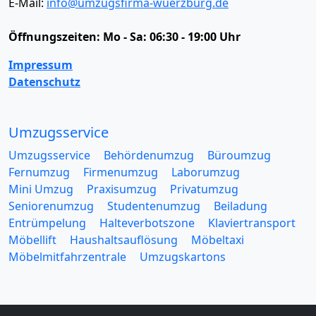
E-Mail:
info@umzugsfirma-wuerzburg.de
Öffnungszeiten:
Mo - Sa: 06:30 - 19:00 Uhr
Impressum
Datenschutz
Umzugsservice
Umzugsservice
Behördenumzug
Büroumzug
Fernumzug
Firmenumzug
Laborumzug
Mini Umzug
Praxisumzug
Privatumzug
Seniorenumzug
Studentenumzug
Beiladung
Entrümpelung
Halteverbotszone
Klaviertransport
Möbellift
Haushaltsauflösung
Möbeltaxi
Möbelmitfahrzentrale
Umzugskartons