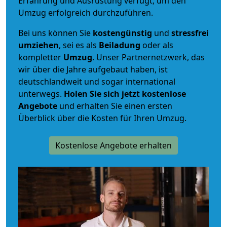
Erfahrung und Ausrüstung verfügt, um den
Umzug erfolgreich durchzuführen.
Bei uns können Sie
kostengünstig
und
stressfrei
umziehen
, sei es als
Beiladung
oder als
kompletter
Umzug
. Unser Partnernetzwerk, das
wir über die Jahre aufgebaut haben, ist
deutschlandweit und sogar international
unterwegs.
Holen Sie sich jetzt kostenlose
Angebote
und erhalten Sie einen ersten
Überblick über die Kosten für Ihren Umzug.
Kostenlose Angebote erhalten