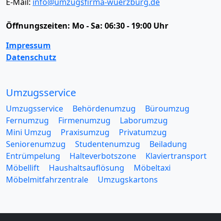
E-Mail:
info@umzugsfirma-wuerzburg.de
Öffnungszeiten:
Mo - Sa: 06:30 - 19:00 Uhr
Impressum
Datenschutz
Umzugsservice
Umzugsservice
Behördenumzug
Büroumzug
Fernumzug
Firmenumzug
Laborumzug
Mini Umzug
Praxisumzug
Privatumzug
Seniorenumzug
Studentenumzug
Beiladung
Entrümpelung
Halteverbotszone
Klaviertransport
Möbellift
Haushaltsauflösung
Möbeltaxi
Möbelmitfahrzentrale
Umzugskartons