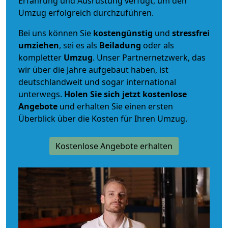
Erfahrung und Ausrüstung verfügt, um den
Umzug erfolgreich durchzuführen.
Bei uns können Sie
kostengünstig
und
stressfrei
umziehen
, sei es als
Beiladung
oder als
kompletter
Umzug
. Unser Partnernetzwerk, das
wir über die Jahre aufgebaut haben, ist
deutschlandweit und sogar international
unterwegs.
Holen Sie sich jetzt kostenlose
Angebote
und erhalten Sie einen ersten
Überblick über die Kosten für Ihren Umzug.
Kostenlose Angebote erhalten