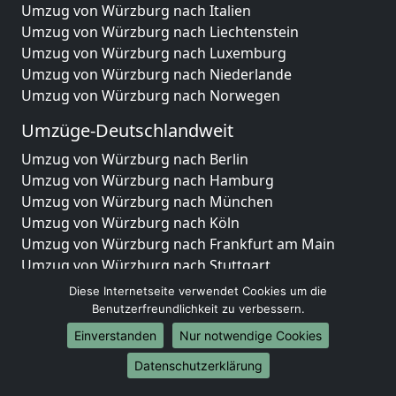
Umzug von Würzburg nach Italien
Umzug von Würzburg nach Liechtenstein
Umzug von Würzburg nach Luxemburg
Umzug von Würzburg nach Niederlande
Umzug von Würzburg nach Norwegen
Umzüge-Deutschlandweit
Umzug von Würzburg nach Berlin
Umzug von Würzburg nach Hamburg
Umzug von Würzburg nach München
Umzug von Würzburg nach Köln
Umzug von Würzburg nach Frankfurt am Main
Umzug von Würzburg nach Stuttgart
Umzug von Würzburg nach Düsseldorf
Diese Internetseite verwendet Cookies um die
Umzug von Würzburg nach Leipzig
Benutzerfreundlichkeit zu verbessern.
Umzug von Würzburg nach Dortmund
Einverstanden
Nur notwendige Cookies
Umzug von Würzburg nach Essen
Datenschutzerklärung
Umzug von Würzburg nach Bremen
Umzug von Würzburg nach Dresden