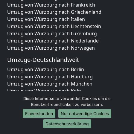
Umzug von Würzburg nach Frankreich
Umzug von Würzburg nach Griechenland
Umzug von Würzburg nach Italien
Umzug von Würzburg nach Liechtenstein
Umzug von Würzburg nach Luxemburg
Umzug von Würzburg nach Niederlande
Umzug von Würzburg nach Norwegen
Umzüge-Deutschlandweit
Umzug von Würzburg nach Berlin
Umzug von Würzburg nach Hamburg
Umzug von Würzburg nach München
Umzug von Würzburg nach Köln
Umzug von Würzburg nach Frankfurt am Main
Diese Internetseite verwendet Cookies um die
Umzug von Würzburg nach Stuttgart
Benutzerfreundlichkeit zu verbessern.
Umzug von Würzburg nach Düsseldorf
Einverstanden
Nur notwendige Cookies
Umzug von Würzburg nach Leipzig
Datenschutzerklärung
Umzug von Würzburg nach Dortmund
Umzug von Würzburg nach Essen