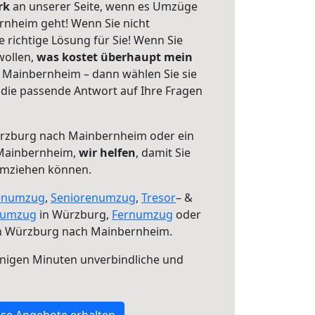
erk
an unserer Seite, wenn es Umzüge
nheim geht! Wenn Sie nicht
e richtige Lösung für Sie! Wenn Sie
wollen,
was kostet überhaupt mein
Mainbernheim – dann wählen Sie sie
die passende Antwort auf Ihre Fragen
zburg nach Mainbernheim oder ein
Mainbernheim,
wir helfen
, damit Sie
umziehen können.
enumzug
,
Seniorenumzug
,
Tresor
– &
numzug
in Würzburg,
Fernumzug
oder
 Würzburg nach Mainbernheim.
nigen Minuten unverbindliche und