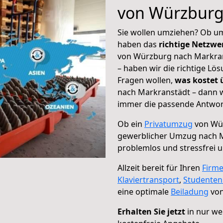
von Würzburg
Sie wollen umziehen? Ob um
haben das
richtige Netzw
von Würzburg nach Markran
– haben wir die richtige Lö
Fragen wollen,
was kostet
nach Markranstädt – dann w
immer die passende Antwort
Ob ein
Privatumzug
von Wür
gewerblicher Umzug nach 
problemlos und stressfrei 
Allzeit bereit für Ihren
Firm
Klaviertransport
,
Studente
eine optimale
Beiladung
von
Erhalten Sie jetzt
in nur we