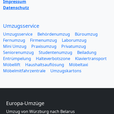
Impressum
Datenschutz
Umzugsservice
Umzugsservice
Behördenumzug
Büroumzug
Fernumzug
Firmenumzug
Laborumzug
Mini Umzug
Praxisumzug
Privatumzug
Seniorenumzug
Studentenumzug
Beiladung
Entrümpelung
Halteverbotszone
Klaviertransport
Möbellift
Haushaltsauflösung
Möbeltaxi
Möbelmitfahrzentrale
Umzugskartons
Europa-Umzüge
Umzug von Würzburg nach Belarus