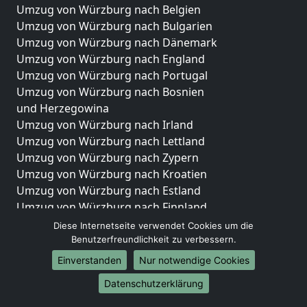
Umzug von Würzburg nach Belgien
Umzug von Würzburg nach Bulgarien
Umzug von Würzburg nach Dänemark
Umzug von Würzburg nach England
Umzug von Würzburg nach Portugal
Umzug von Würzburg nach Bosnien
und Herzegowina
Umzug von Würzburg nach Irland
Umzug von Würzburg nach Lettland
Umzug von Würzburg nach Zypern
Umzug von Würzburg nach Kroatien
Umzug von Würzburg nach Estland
Umzug von Würzburg nach Finnland
Umzug von Würzburg nach Frankreich
Diese Internetseite verwendet Cookies um die
Umzug von Würzburg nach Griechenland
Benutzerfreundlichkeit zu verbessern.
Umzug von Würzburg nach Italien
Einverstanden
Nur notwendige Cookies
Umzug von Würzburg nach Liechtenstein
Datenschutzerklärung
Umzug von Würzburg nach Luxemburg
Umzug von Würzburg nach Niederlande