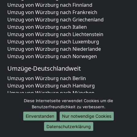
Umzug von Würzburg nach Finnland
Umzug von Würzburg nach Frankreich
Umzug von Würzburg nach Griechenland
Umzug von Würzburg nach Italien
Umzug von Würzburg nach Liechtenstein
Umzug von Würzburg nach Luxemburg
Umzug von Würzburg nach Niederlande
Umzug von Würzburg nach Norwegen
Umzüge-Deutschlandweit
Umzug von Würzburg nach Berlin
Umzug von Würzburg nach Hamburg
Umzug von Würzburg nach München
Umzug von Würzburg nach Köln
Diese Internetseite verwendet Cookies um die
Umzug von Würzburg nach Frankfurt am Main
Benutzerfreundlichkeit zu verbessern.
Umzug von Würzburg nach Stuttgart
Einverstanden
Nur notwendige Cookies
Umzug von Würzburg nach Düsseldorf
Datenschutzerklärung
Umzug von Würzburg nach Leipzig
Umzug von Würzburg nach Dortmund