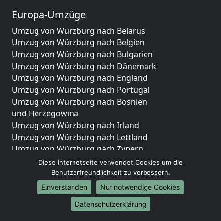
Europa-Umzüge
Umzug von Würzburg nach Belarus
Umzug von Würzburg nach Belgien
Umzug von Würzburg nach Bulgarien
Umzug von Würzburg nach Dänemark
Umzug von Würzburg nach England
Umzug von Würzburg nach Portugal
Umzug von Würzburg nach Bosnien
und Herzegowina
Umzug von Würzburg nach Irland
Umzug von Würzburg nach Lettland
Umzug von Würzburg nach Zypern
Umzug von Würzburg nach Kroatien
Diese Internetseite verwendet Cookies um die
Umzug von Würzburg nach Estland
Benutzerfreundlichkeit zu verbessern.
Umzug von Würzburg nach Finnland
Einverstanden
Nur notwendige Cookies
Umzug von Würzburg nach Frankreich
Datenschutzerklärung
Umzug von Würzburg nach Griechenland
Umzug von Würzburg nach Italien