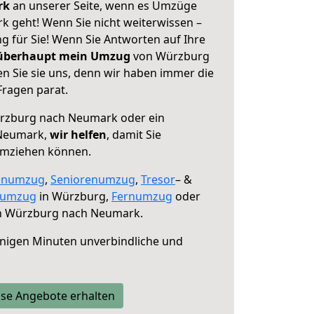
erk
an unserer Seite, wenn es Umzüge
 geht! Wenn Sie nicht weiterwissen –
ng für Sie! Wenn Sie Antworten auf Ihre
 überhaupt mein Umzug
von Würzburg
 Sie sie uns, denn wir haben immer die
Fragen parat.
zburg nach Neumark oder ein
 Neumark,
wir helfen
, damit Sie
umziehen können.
enumzug
,
Seniorenumzug
,
Tresor
– &
numzug
in Würzburg,
Fernumzug
oder
 Würzburg nach Neumark.
nigen Minuten unverbindliche und
se Angebote erhalten