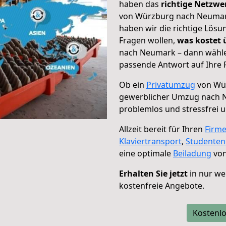
haben das
richtige Netzw
von Würzburg nach Neumark
haben wir die richtige Lösu
Fragen wollen,
was kostet
nach Neumark – dann wählen
passende Antwort auf Ihre 
Ob ein
Privatumzug
von Wür
gewerblicher Umzug nach
problemlos und stressfrei 
Allzeit bereit für Ihren
Firm
Klaviertransport
,
Studente
eine optimale
Beiladung
von
Erhalten Sie jetzt
in nur we
kostenfreie Angebote.
Kostenlo