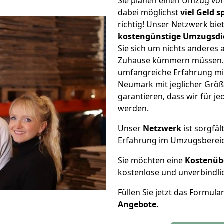
Sie planen einen Umzug v
dabei möglichst
viel Geld 
richtig! Unser Netzwerk bi
kostengünstige Umzugsdi
Sie sich um nichts anderes 
Zuhause kümmern müssen. W
umfangreiche Erfahrung m
Neumark mit jeglicher Grö
garantieren, dass wir für j
werden.
Unser
Netzwerk
ist sorgfäl
Erfahrung im Umzugsberei
Sie möchten eine
Kostenüb
kostenlose und unverbindli
Füllen Sie jetzt das Formula
Angebote.