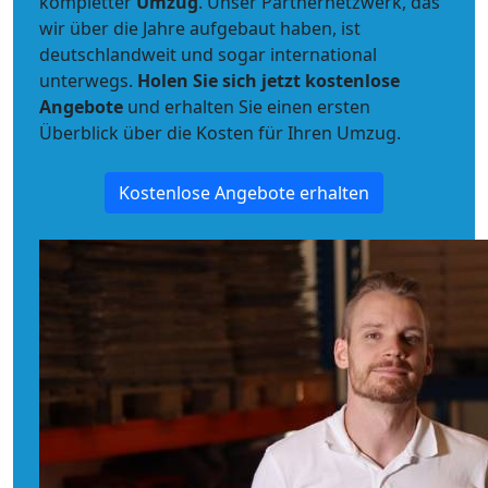
kompletter
Umzug
. Unser Partnernetzwerk, das
wir über die Jahre aufgebaut haben, ist
deutschlandweit und sogar international
unterwegs.
Holen Sie sich jetzt kostenlose
Angebote
und erhalten Sie einen ersten
Überblick über die Kosten für Ihren Umzug.
Kostenlose Angebote erhalten