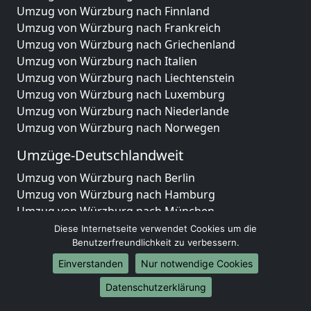
Umzug von Würzburg nach Finnland
Umzug von Würzburg nach Frankreich
Umzug von Würzburg nach Griechenland
Umzug von Würzburg nach Italien
Umzug von Würzburg nach Liechtenstein
Umzug von Würzburg nach Luxemburg
Umzug von Würzburg nach Niederlande
Umzug von Würzburg nach Norwegen
Umzüge-Deutschlandweit
Umzug von Würzburg nach Berlin
Umzug von Würzburg nach Hamburg
Umzug von Würzburg nach München
Umzug von Würzburg nach Köln
Diese Internetseite verwendet Cookies um die
Umzug von Würzburg nach Frankfurt am Main
Benutzerfreundlichkeit zu verbessern.
Umzug von Würzburg nach Stuttgart
Einverstanden
Nur notwendige Cookies
Umzug von Würzburg nach Düsseldorf
Datenschutzerklärung
Umzug von Würzburg nach Leipzig
Umzug von Würzburg nach Dortmund