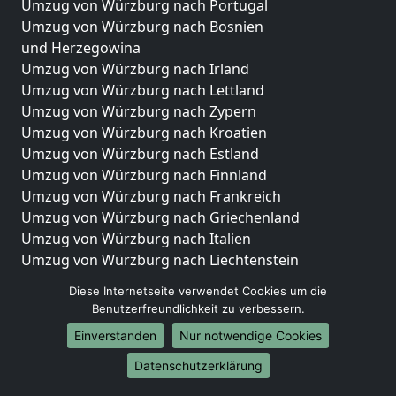
Umzug von Würzburg nach Portugal
Umzug von Würzburg nach Bosnien
und Herzegowina
Umzug von Würzburg nach Irland
Umzug von Würzburg nach Lettland
Umzug von Würzburg nach Zypern
Umzug von Würzburg nach Kroatien
Umzug von Würzburg nach Estland
Umzug von Würzburg nach Finnland
Umzug von Würzburg nach Frankreich
Umzug von Würzburg nach Griechenland
Umzug von Würzburg nach Italien
Umzug von Würzburg nach Liechtenstein
Umzug von Würzburg nach Luxemburg
Diese Internetseite verwendet Cookies um die
Umzug von Würzburg nach Niederlande
Benutzerfreundlichkeit zu verbessern.
Umzug von Würzburg nach Norwegen
Einverstanden
Nur notwendige Cookies
Umzüge-Deutschlandweit
Datenschutzerklärung
Umzug von Würzburg nach Berlin