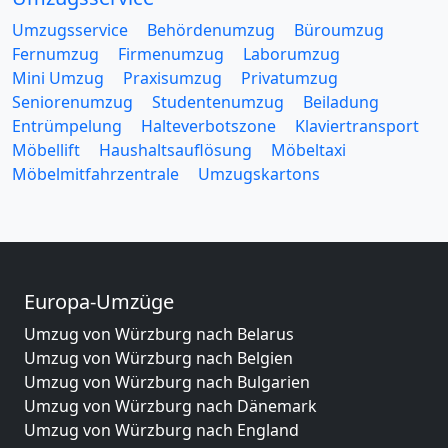
Umzugsservice
Behördenumzug
Büroumzug
Fernumzug
Firmenumzug
Laborumzug
Mini Umzug
Praxisumzug
Privatumzug
Seniorenumzug
Studentenumzug
Beiladung
Entrümpelung
Halteverbotszone
Klaviertransport
Möbellift
Haushaltsauflösung
Möbeltaxi
Möbelmitfahrzentrale
Umzugskartons
Europa-Umzüge
Umzug von Würzburg nach Belarus
Umzug von Würzburg nach Belgien
Umzug von Würzburg nach Bulgarien
Umzug von Würzburg nach Dänemark
Umzug von Würzburg nach England