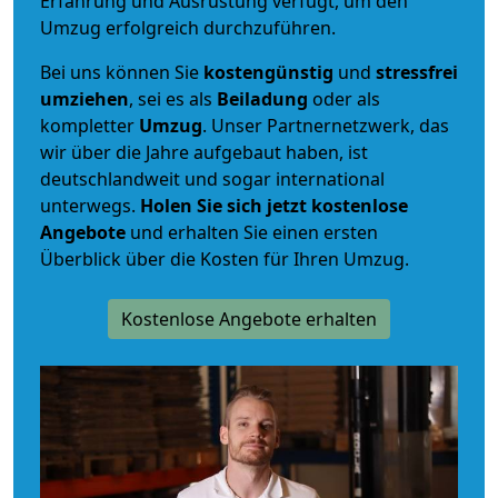
Erfahrung und Ausrüstung verfügt, um den
Umzug erfolgreich durchzuführen.
Bei uns können Sie
kostengünstig
und
stressfrei
umziehen
, sei es als
Beiladung
oder als
kompletter
Umzug
. Unser Partnernetzwerk, das
wir über die Jahre aufgebaut haben, ist
deutschlandweit und sogar international
unterwegs.
Holen Sie sich jetzt kostenlose
Angebote
und erhalten Sie einen ersten
Überblick über die Kosten für Ihren Umzug.
Kostenlose Angebote erhalten