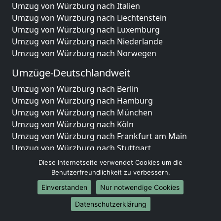
Umzug von Würzburg nach Italien
Umzug von Würzburg nach Liechtenstein
Umzug von Würzburg nach Luxemburg
Umzug von Würzburg nach Niederlande
Umzug von Würzburg nach Norwegen
Umzüge-Deutschlandweit
Umzug von Würzburg nach Berlin
Umzug von Würzburg nach Hamburg
Umzug von Würzburg nach München
Umzug von Würzburg nach Köln
Umzug von Würzburg nach Frankfurt am Main
Umzug von Würzburg nach Stuttgart
Umzug von Würzburg nach Düsseldorf
Diese Internetseite verwendet Cookies um die
Umzug von Würzburg nach Leipzig
Benutzerfreundlichkeit zu verbessern.
Umzug von Würzburg nach Dortmund
Einverstanden
Nur notwendige Cookies
Umzug von Würzburg nach Essen
Datenschutzerklärung
Umzug von Würzburg nach Bremen
Umzug von Würzburg nach Dresden