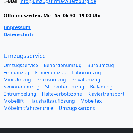
E-Mail:
info@umzugsfirma-wuerzburg.de
Öffnungszeiten:
Mo - Sa: 06:30 - 19:00 Uhr
Impressum
Datenschutz
Umzugsservice
Umzugsservice
Behördenumzug
Büroumzug
Fernumzug
Firmenumzug
Laborumzug
Mini Umzug
Praxisumzug
Privatumzug
Seniorenumzug
Studentenumzug
Beiladung
Entrümpelung
Halteverbotszone
Klaviertransport
Möbellift
Haushaltsauflösung
Möbeltaxi
Möbelmitfahrzentrale
Umzugskartons