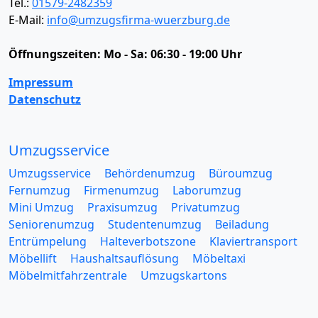
Tel.:
01579-2482359
E-Mail:
info@umzugsfirma-wuerzburg.de
Öffnungszeiten:
Mo - Sa: 06:30 - 19:00 Uhr
Impressum
Datenschutz
Umzugsservice
Umzugsservice
Behördenumzug
Büroumzug
Fernumzug
Firmenumzug
Laborumzug
Mini Umzug
Praxisumzug
Privatumzug
Seniorenumzug
Studentenumzug
Beiladung
Entrümpelung
Halteverbotszone
Klaviertransport
Möbellift
Haushaltsauflösung
Möbeltaxi
Möbelmitfahrzentrale
Umzugskartons