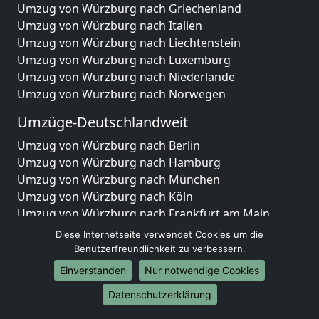
Umzug von Würzburg nach Griechenland
Umzug von Würzburg nach Italien
Umzug von Würzburg nach Liechtenstein
Umzug von Würzburg nach Luxemburg
Umzug von Würzburg nach Niederlande
Umzug von Würzburg nach Norwegen
Umzüge-Deutschlandweit
Umzug von Würzburg nach Berlin
Umzug von Würzburg nach Hamburg
Umzug von Würzburg nach München
Umzug von Würzburg nach Köln
Umzug von Würzburg nach Frankfurt am Main
Umzug von Würzburg nach Stuttgart
Diese Internetseite verwendet Cookies um die
Umzug von Würzburg nach Düsseldorf
Benutzerfreundlichkeit zu verbessern.
Umzug von Würzburg nach Leipzig
Einverstanden
Nur notwendige Cookies
Umzug von Würzburg nach Dortmund
Datenschutzerklärung
Umzug von Würzburg nach Essen
Umzug von Würzburg nach Bremen