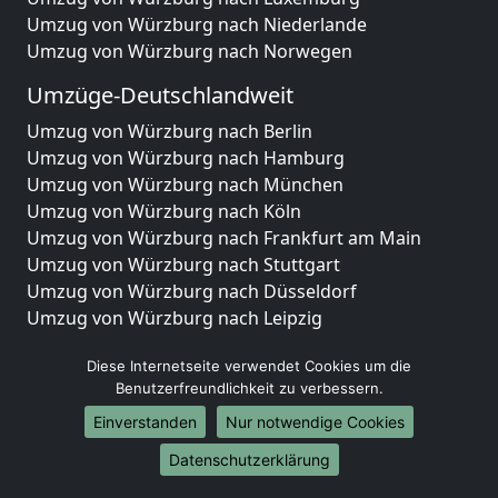
Umzug von Würzburg nach Niederlande
Umzug von Würzburg nach Norwegen
Umzüge-Deutschlandweit
Umzug von Würzburg nach Berlin
Umzug von Würzburg nach Hamburg
Umzug von Würzburg nach München
Umzug von Würzburg nach Köln
Umzug von Würzburg nach Frankfurt am Main
Umzug von Würzburg nach Stuttgart
Umzug von Würzburg nach Düsseldorf
Umzug von Würzburg nach Leipzig
Umzug von Würzburg nach Dortmund
Diese Internetseite verwendet Cookies um die
Umzug von Würzburg nach Essen
Benutzerfreundlichkeit zu verbessern.
Umzug von Würzburg nach Bremen
Umzug von Würzburg nach Dresden
Einverstanden
Nur notwendige Cookies
Umzug von Würzburg nach Hannover
Datenschutzerklärung
Umzug von Würzburg nach Nürnberg