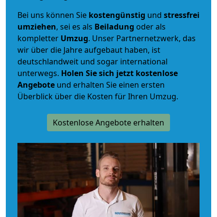
Bei uns können Sie
kostengünstig
und
stressfrei
umziehen
, sei es als
Beiladung
oder als
kompletter
Umzug
. Unser Partnernetzwerk, das
wir über die Jahre aufgebaut haben, ist
deutschlandweit und sogar international
unterwegs.
Holen Sie sich jetzt kostenlose
Angebote
und erhalten Sie einen ersten
Überblick über die Kosten für Ihren Umzug.
Kostenlose Angebote erhalten