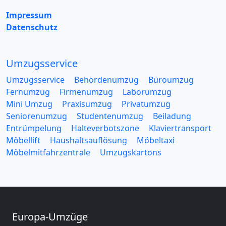
Impressum
Datenschutz
Umzugsservice
Umzugsservice
Behördenumzug
Büroumzug
Fernumzug
Firmenumzug
Laborumzug
Mini Umzug
Praxisumzug
Privatumzug
Seniorenumzug
Studentenumzug
Beiladung
Entrümpelung
Halteverbotszone
Klaviertransport
Möbellift
Haushaltsauflösung
Möbeltaxi
Möbelmitfahrzentrale
Umzugskartons
Europa-Umzüge