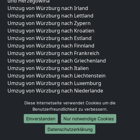
und Herzegowina
Umzug von Würzburg nach Irland
Umzug von Würzburg nach Lettland
Umzug von Würzburg nach Zypern
Umzug von Würzburg nach Kroatien
Umzug von Würzburg nach Estland
Umzug von Würzburg nach Finnland
Umzug von Würzburg nach Frankreich
Umzug von Würzburg nach Griechenland
Umzug von Würzburg nach Italien
Umzug von Würzburg nach Liechtenstein
Umzug von Würzburg nach Luxemburg
Umzug von Würzburg nach Niederlande
Umzug von Würzburg nach Norwegen
Diese Internetseite verwendet Cookies um die
Umzüge-Deutschlandweit
Benutzerfreundlichkeit zu verbessern.
Einverstanden
Nur notwendige Cookies
Umzug von Würzburg nach Berlin
Umzug von Würzburg nach Hamburg
Datenschutzerklärung
Umzug von Würzburg nach München