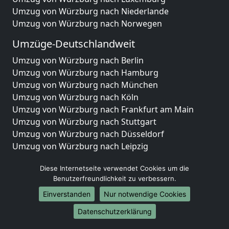
Umzug von Würzburg nach Niederlande
Umzug von Würzburg nach Norwegen
Umzüge-Deutschlandweit
Umzug von Würzburg nach Berlin
Umzug von Würzburg nach Hamburg
Umzug von Würzburg nach München
Umzug von Würzburg nach Köln
Umzug von Würzburg nach Frankfurt am Main
Umzug von Würzburg nach Stuttgart
Umzug von Würzburg nach Düsseldorf
Umzug von Würzburg nach Leipzig
Umzug von Würzburg nach Dortmund
Diese Internetseite verwendet Cookies um die
Umzug von Würzburg nach Essen
Benutzerfreundlichkeit zu verbessern.
Umzug von Würzburg nach Bremen
Umzug von Würzburg nach Dresden
Einverstanden
Nur notwendige Cookies
Umzug von Würzburg nach Hannover
Datenschutzerklärung
Umzug von Würzburg nach Nürnberg