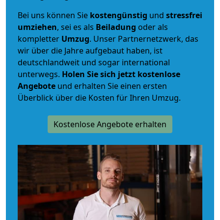
Bei uns können Sie
kostengünstig
und
stressfrei
umziehen
, sei es als
Beiladung
oder als
kompletter
Umzug
. Unser Partnernetzwerk, das
wir über die Jahre aufgebaut haben, ist
deutschlandweit und sogar international
unterwegs.
Holen Sie sich jetzt kostenlose
Angebote
und erhalten Sie einen ersten
Überblick über die Kosten für Ihren Umzug.
Kostenlose Angebote erhalten