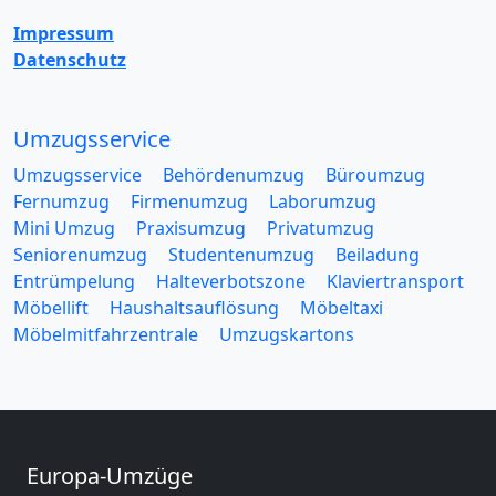
Impressum
Datenschutz
Umzugsservice
Umzugsservice
Behördenumzug
Büroumzug
Fernumzug
Firmenumzug
Laborumzug
Mini Umzug
Praxisumzug
Privatumzug
Seniorenumzug
Studentenumzug
Beiladung
Entrümpelung
Halteverbotszone
Klaviertransport
Möbellift
Haushaltsauflösung
Möbeltaxi
Möbelmitfahrzentrale
Umzugskartons
Europa-Umzüge