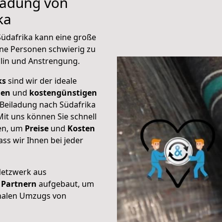
iladung von
ka
Südafrika kann eine große
ene Personen schwierig zu
plin und Anstrengung.
ks
sind wir der ideale
ien
und
kostengünstigen
 Beiladung nach Südafrika
it uns können Sie schnell
ten, um
Preise
und
Kosten
dass wir Ihnen bei jeder
Netzwerk aus
Partnern
aufgebaut, um
onalen Umzugs von