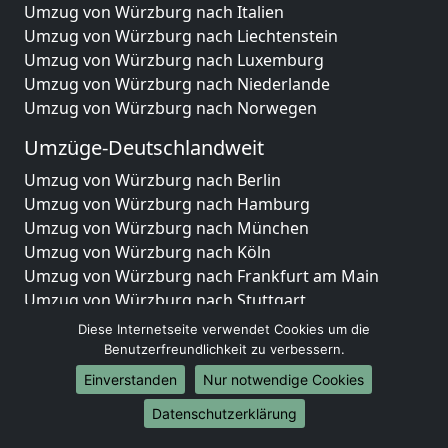
Umzug von Würzburg nach Italien
Umzug von Würzburg nach Liechtenstein
Umzug von Würzburg nach Luxemburg
Umzug von Würzburg nach Niederlande
Umzug von Würzburg nach Norwegen
Umzüge-Deutschlandweit
Umzug von Würzburg nach Berlin
Umzug von Würzburg nach Hamburg
Umzug von Würzburg nach München
Umzug von Würzburg nach Köln
Umzug von Würzburg nach Frankfurt am Main
Umzug von Würzburg nach Stuttgart
Umzug von Würzburg nach Düsseldorf
Diese Internetseite verwendet Cookies um die
Umzug von Würzburg nach Leipzig
Benutzerfreundlichkeit zu verbessern.
Umzug von Würzburg nach Dortmund
Einverstanden
Nur notwendige Cookies
Umzug von Würzburg nach Essen
Datenschutzerklärung
Umzug von Würzburg nach Bremen
Umzug von Würzburg nach Dresden