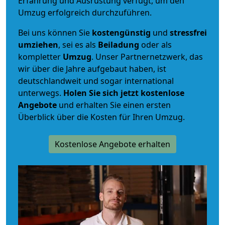
Erfahrung und Ausrüstung verfügt, um den
Umzug erfolgreich durchzuführen.
Bei uns können Sie
kostengünstig
und
stressfrei
umziehen
, sei es als
Beiladung
oder als
kompletter
Umzug
. Unser Partnernetzwerk, das
wir über die Jahre aufgebaut haben, ist
deutschlandweit und sogar international
unterwegs.
Holen Sie sich jetzt kostenlose
Angebote
und erhalten Sie einen ersten
Überblick über die Kosten für Ihren Umzug.
Kostenlose Angebote erhalten