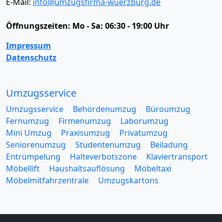
E-Mail:
info@umzugsfirma-wuerzburg.de
Öffnungszeiten:
Mo - Sa: 06:30 - 19:00 Uhr
Impressum
Datenschutz
Umzugsservice
Umzugsservice
Behördenumzug
Büroumzug
Fernumzug
Firmenumzug
Laborumzug
Mini Umzug
Praxisumzug
Privatumzug
Seniorenumzug
Studentenumzug
Beiladung
Entrümpelung
Halteverbotszone
Klaviertransport
Möbellift
Haushaltsauflösung
Möbeltaxi
Möbelmitfahrzentrale
Umzugskartons