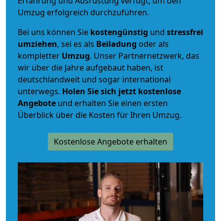
Erfahrung und Ausrüstung verfügt, um den
Umzug erfolgreich durchzuführen.
Bei uns können Sie
kostengünstig
und
stressfrei
umziehen
, sei es als
Beiladung
oder als
kompletter
Umzug
. Unser Partnernetzwerk, das
wir über die Jahre aufgebaut haben, ist
deutschlandweit und sogar international
unterwegs.
Holen Sie sich jetzt kostenlose
Angebote
und erhalten Sie einen ersten
Überblick über die Kosten für Ihren Umzug.
Kostenlose Angebote erhalten