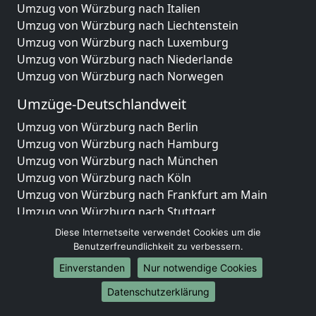
Umzug von Würzburg nach Italien
Umzug von Würzburg nach Liechtenstein
Umzug von Würzburg nach Luxemburg
Umzug von Würzburg nach Niederlande
Umzug von Würzburg nach Norwegen
Umzüge-Deutschlandweit
Umzug von Würzburg nach Berlin
Umzug von Würzburg nach Hamburg
Umzug von Würzburg nach München
Umzug von Würzburg nach Köln
Umzug von Würzburg nach Frankfurt am Main
Umzug von Würzburg nach Stuttgart
Umzug von Würzburg nach Düsseldorf
Diese Internetseite verwendet Cookies um die
Umzug von Würzburg nach Leipzig
Benutzerfreundlichkeit zu verbessern.
Umzug von Würzburg nach Dortmund
Einverstanden
Nur notwendige Cookies
Umzug von Würzburg nach Essen
Datenschutzerklärung
Umzug von Würzburg nach Bremen
Umzug von Würzburg nach Dresden