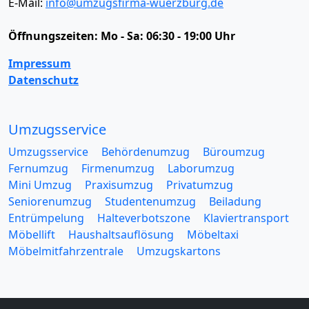
E-Mail:
info@umzugsfirma-wuerzburg.de
Öffnungszeiten:
Mo - Sa: 06:30 - 19:00 Uhr
Impressum
Datenschutz
Umzugsservice
Umzugsservice
Behördenumzug
Büroumzug
Fernumzug
Firmenumzug
Laborumzug
Mini Umzug
Praxisumzug
Privatumzug
Seniorenumzug
Studentenumzug
Beiladung
Entrümpelung
Halteverbotszone
Klaviertransport
Möbellift
Haushaltsauflösung
Möbeltaxi
Möbelmitfahrzentrale
Umzugskartons