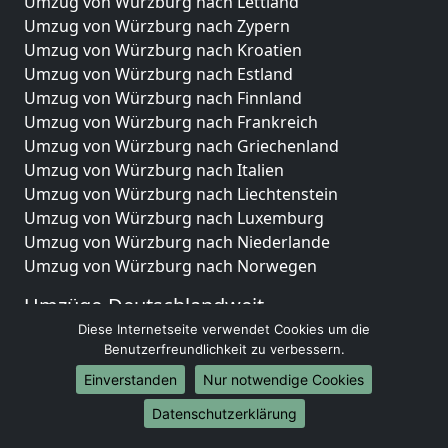
Umzug von Würzburg nach Lettland
Umzug von Würzburg nach Zypern
Umzug von Würzburg nach Kroatien
Umzug von Würzburg nach Estland
Umzug von Würzburg nach Finnland
Umzug von Würzburg nach Frankreich
Umzug von Würzburg nach Griechenland
Umzug von Würzburg nach Italien
Umzug von Würzburg nach Liechtenstein
Umzug von Würzburg nach Luxemburg
Umzug von Würzburg nach Niederlande
Umzug von Würzburg nach Norwegen
Umzüge-Deutschlandweit
Diese Internetseite verwendet Cookies um die
Umzug von Würzburg nach Berlin
Benutzerfreundlichkeit zu verbessern.
Umzug von Würzburg nach Hamburg
Einverstanden
Nur notwendige Cookies
Umzug von Würzburg nach München
Umzug von Würzburg nach Köln
Datenschutzerklärung
Umzug von Würzburg nach Frankfurt am Main