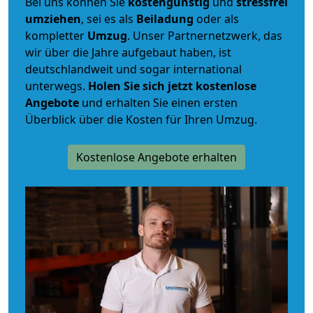
Bei uns können Sie
kostengünstig
und
stressfrei
umziehen
, sei es als
Beiladung
oder als
kompletter
Umzug
. Unser Partnernetzwerk, das
wir über die Jahre aufgebaut haben, ist
deutschlandweit und sogar international
unterwegs.
Holen Sie sich jetzt kostenlose
Angebote
und erhalten Sie einen ersten
Überblick über die Kosten für Ihren Umzug.
Kostenlose Angebote erhalten