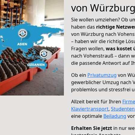
von Würzburg
Sie wollen umziehen? Ob um
haben das
richtige Netzw
von Würzburg nach Vohenst
– haben wir die richtige Lö
Fragen wollen,
was kostet
nach Vohenstrauß – dann wä
die passende Antwort auf Ih
Ob ein
Privatumzug
von Wür
gewerblicher Umzug nach 
problemlos und stressfrei 
Allzeit bereit für Ihren
Firm
Klaviertransport
,
Studente
eine optimale
Beiladung
von
Erhalten Sie jetzt
in nur we