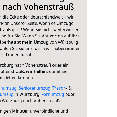
 nach Vohenstrauß
 die Ecke oder deutschlandweit – wir
erk
an unserer Seite, wenn es Umzüge
rauß geht! Wenn Sie nicht weiterwissen
sung für Sie! Wenn Sie Antworten auf Ihre
 überhaupt mein Umzug
von Würzburg
hlen Sie sie uns, denn wir haben immer
re Fragen parat.
zburg nach Vohenstrauß oder ein
Vohenstrauß,
wir helfen
, damit Sie
umziehen können.
enumzug
,
Seniorenumzug
,
Tresor
– &
numzug
in Würzburg,
Fernumzug
oder
 Würzburg nach Vohenstrauß.
nigen Minuten unverbindliche und