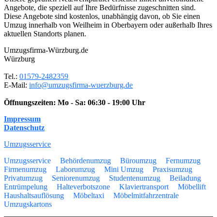
Angebote, die speziell auf Ihre Bedürfnisse zugeschnitten sind.
Diese Angebote sind kostenlos, unabhängig davon, ob Sie einen
Umzug innerhalb von Weilheim in Oberbayern oder außerhalb Ihres
aktuellen Standorts planen.
Umzugsfirma-Würzburg.de
Würzburg
Tel.:
01579-2482359
E-Mail:
info@umzugsfirma-wuerzburg.de
Öffnungszeiten:
Mo - Sa: 06:30 - 19:00 Uhr
Impressum
Datenschutz
Umzugsservice
Umzugsservice
Behördenumzug
Büroumzug
Fernumzug
Firmenumzug
Laborumzug
Mini Umzug
Praxisumzug
Privatumzug
Seniorenumzug
Studentenumzug
Beiladung
Entrümpelung
Halteverbotszone
Klaviertransport
Möbellift
Haushaltsauflösung
Möbeltaxi
Möbelmitfahrzentrale
Umzugskartons