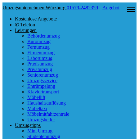
Umzugsunternehmen Würzburg
01579-2482359
Angebot
Kostenlose Angebote
✆ Telefon
Leistungen
Behördenumzug
Büroumzug
Fernumzug
Firmenumzug
Laborumzug
Praxisumzug
Privatumzug
Seniorenumzug
Umzugsservice
Entrümpelung
Klaviertransport
Möbellift
Haushaltsauflösung
Möbeltaxi
Möbelmitfahrzentrale
Umzugshelfer
Umzugstipps
Mini Umzug
Studentenumzug