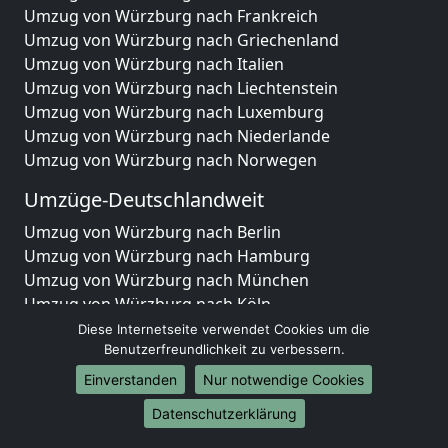
Umzug von Würzburg nach Frankreich
Umzug von Würzburg nach Griechenland
Umzug von Würzburg nach Italien
Umzug von Würzburg nach Liechtenstein
Umzug von Würzburg nach Luxemburg
Umzug von Würzburg nach Niederlande
Umzug von Würzburg nach Norwegen
Umzüge-Deutschlandweit
Umzug von Würzburg nach Berlin
Umzug von Würzburg nach Hamburg
Umzug von Würzburg nach München
Umzug von Würzburg nach Köln
Umzug von Würzburg nach Frankfurt am Main
Diese Internetseite verwendet Cookies um die
Umzug von Würzburg nach Stuttgart
Benutzerfreundlichkeit zu verbessern.
Umzug von Würzburg nach Düsseldorf
Einverstanden
Nur notwendige Cookies
Umzug von Würzburg nach Leipzig
Datenschutzerklärung
Umzug von Würzburg nach Dortmund
Umzug von Würzburg nach Essen