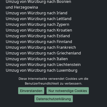
Umzug von Würzburg nach Bosnien
und Herzegowina
Umzug von Würzburg nach Irland
Umzug von Würzburg nach Lettland
Umzug von Würzburg nach Zypern
Umzug von Würzburg nach Kroatien
Umzug von Würzburg nach Estland
Umzug von Würzburg nach Finnland
Umzug von Würzburg nach Frankreich
Umzug von Würzburg nach Griechenland
Umzug von Würzburg nach Italien
Umzug von Würzburg nach Liechtenstein
Umzug von Würzburg nach Luxemburg
Umzug von Würzburg nach Niederlande
Diese Internetseite verwendet Cookies um die
Umzug von Würzburg nach Norwegen
Benutzerfreundlichkeit zu verbessern.
Umzüge-Deutschlandweit
Einverstanden
Nur notwendige Cookies
Umzug von Würzburg nach Berlin
Datenschutzerklärung
Umzug von Würzburg nach Hamburg