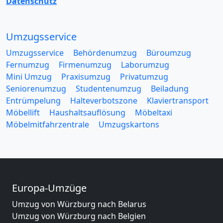
Datenschutz
Umzugsservice
Umzugsservice
Behördenumzug
Büroumzug
Fernumzug
Firmenumzug
Laborumzug
Mini Umzug
Praxisumzug
Privatumzug
Seniorenumzug
Studentenumzug
Beiladung
Entrümpelung
Halteverbotszone
Klaviertransport
Möbellift
Haushaltsauflösung
Möbeltaxi
Möbelmitfahrzentrale
Umzugskartons
Europa-Umzüge
Umzug von Würzburg nach Belarus
Umzug von Würzburg nach Belgien