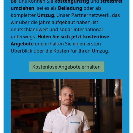
Bei uns können Sie
kostengünstig
und
stressfrei
umziehen
, sei es als
Beiladung
oder als
kompletter
Umzug
. Unser Partnernetzwerk, das
wir über die Jahre aufgebaut haben, ist
deutschlandweit und sogar international
unterwegs.
Holen Sie sich jetzt kostenlose
Angebote
und erhalten Sie einen ersten
Überblick über die Kosten für Ihren Umzug.
Kostenlose Angebote erhalten