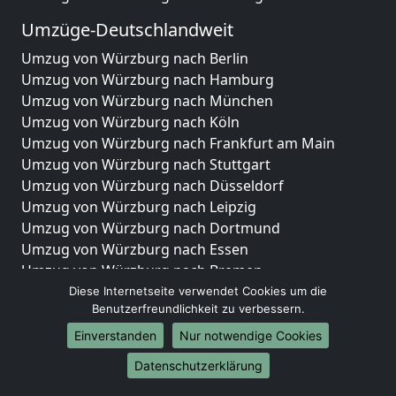
Umzüge-Deutschlandweit
Umzug von Würzburg nach Berlin
Umzug von Würzburg nach Hamburg
Umzug von Würzburg nach München
Umzug von Würzburg nach Köln
Umzug von Würzburg nach Frankfurt am Main
Umzug von Würzburg nach Stuttgart
Umzug von Würzburg nach Düsseldorf
Umzug von Würzburg nach Leipzig
Umzug von Würzburg nach Dortmund
Umzug von Würzburg nach Essen
Umzug von Würzburg nach Bremen
Umzug von Würzburg nach Dresden
Diese Internetseite verwendet Cookies um die
Benutzerfreundlichkeit zu verbessern.
Umzug von Würzburg nach Hannover
Umzug von Würzburg nach Nürnberg
Einverstanden
Nur notwendige Cookies
Umzug von Würzburg nach Duisburg
Datenschutzerklärung
Umzug von Würzburg nach Bochum