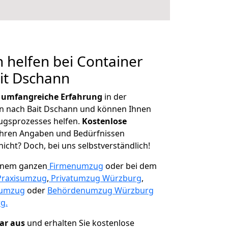
 helfen bei Container
it Dschann
r
umfangreiche Erfahrung
in der
 nach Bait Dschann und können Ihnen
ugsprozesses helfen.
K
ostenlose
 Ihren Angaben und Bedürfnissen
icht? Doch, bei uns selbstverständlich!
einem ganzen
Firmenumzug
oder bei dem
Praxisumzug
,
Privatumzug Würzburg
,
numzug
oder
Behördenumzug Würzburg
g.
lar aus
und erhalten Sie kostenlose