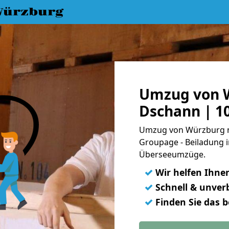
Würzburg
Umzug von W
Dschann | 1
Umzug von Würzburg na
Groupage - Beiladung i
Überseeumzüge.
✓
Wir helfen Ihne
✓
Schnell & unverb
✓
Finden Sie das 