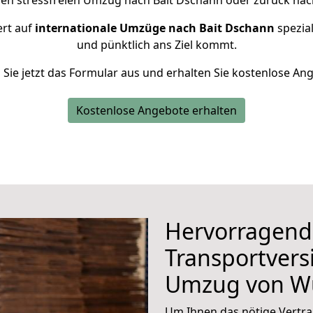
nen stressfreien Umzug nach Bait Dschann oder zurück nac
ert auf
internationale Umzüge nach Bait Dschann
spezial
und pünktlich ans Ziel kommt.
n Sie jetzt das Formular aus und erhalten Sie kostenlose An
Kostenlose Angebote erhalten
Hervorragend
Transportvers
Umzug von W
Um Ihnen das nötige Vertra